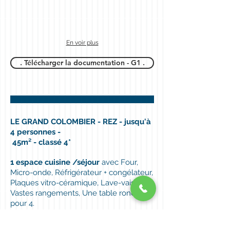
En voir plus
. Télécharger la documentation - G1 .
LE GRAND COLOMBIER - REZ - jusqu'à
4 personnes -
45m² - classé 4*
1 espace cuisine /séjour
avec Four,
Micro-onde, Réfrigérateur + congélateur,
Plaques vitro-céramique, Lave-vaisselle,
Vastes rangements, Une table ronde
pour 4.
1 séjour /salon
avec deux fauteuils, une
télévision à écran plat, une chaîne HIFI,