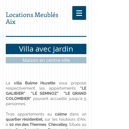
Locations Meublés
Aix
Villa avec jardin
Maison en centre-ville
La
villa Balme Huzette
vous propose
respectivement les appartements
"LE
GALIBIER"
"LE SEMNOZ" "LE GRAND
COLOMBIER"
pouvant accueillir jusqu'à 5
personnes.
Trois appartements au
calme
dans un
quartier résidentiel,
sur les hauteurs d'Aix,
à
10 mn des Thermes Chevalley.
Situés au