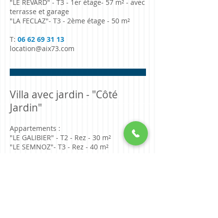
"LE REVARD" - T3 - 1er étage- 57 m² - avec
terrasse et garage
"LA FECLAZ"- T3 - 2ème étage - 50 m²
T:
06 62 69 31 13
location@aix73.com
Villa avec jardin - "Côté
Jardin"
Appartements :
"LE GALIBIER" - T2 - Rez - 30 m²
"LE SEMNOZ"- T3 - Rez - 40 m²
"LE GRAND COLOMBIER" - T3 - REZ - 45
m²
T:
06 62 69 31 13
location@aix73.com