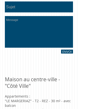
ENVOI
Maison au centre-ville -
"Côté Ville"
Appartements :
"LE MARGERIAZ" - T2 - REZ - 30 m² - avec
balcon